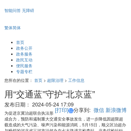
智能问答
无障碍
繁体
简体
首页
政务公开
政务服务
政民互动
便民服务
专题专栏
您所在的位置：
首页
>
超限治理
>
工作信息
用“交通蓝”守护“北京蓝”
发布日期：
2024-05-24 17:09
[打印]
分享到:
微信
新浪微博
为促进京冀治超联合执法形
成合力，预防和遏制重大交通安全事故发生，进一步降低因超限超
载造成的大气污染、噪声污染和能源消耗，5月15日，顺义区治超办
与毗邻的河北省三河市治超办在七大路进京检查站、北务综检站针