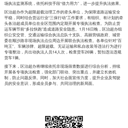
场执法监测系统，依托科技手段“借力用力”，进一步提升执法效果。
区治超办作为超限超载治理工作的牵头单位，为保障道路运输安全
平稳，同时结合货运行业“三保行动”工作要求，有组织、有计划的牵
头各治超成员单位在全区范围内定期开展专项执法检查。为防止货
运车辆节前“多拉快跑”造成道路安全隐患。1月16日晚，区治超办组
织公安交管、交通运输综合执法总队十支队、高丽营镇政府、城管
委在顺沙路非现场执法点位周边开展联合执法检查。各单位针对“百
吨王”、车辆涉牌、超限超载、无证运输和私自改装等违法行为进行
专项整治，共出动执法人员14人次，检查货车26辆，暂扣违法违规
货车1辆。
接下来，区治超办将继续依托非现场筛查数据进行综合分析，持续
开展各专项执法检查，强化部门联动、突出重点，并建立长效机
制，防止问题反弹。同时，加大社会面宣传力度，提升企业及驾驶
员的安全意识，形成全员参与、共同治理的新局面。