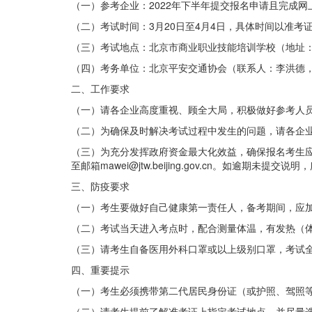
（一）参考企业：2022年下半年提交报名申请且完成
（二）考试时间：3月20日至4月4日，具体时间以准考
（三）考试地点：北京市商业职业技能培训学校（地址：
（四）考务单位：北京平安交通协会（联系人：李洪德，联系
二、工作要求
（一）请各企业高度重视、顾全大局，积极做好参考人
（二）为确保及时解决考试过程中发生的问题，请各企
（三）为充分发挥政府资金最大化效益，确保报名考生应
至邮箱mawei@jtw.beijing.gov.cn。如逾期
三、防疫要求
（一）考生要做好自己健康第一责任人，备考期间，应
（二）考试当天进入考点时，配合测量体温，有发热（体温
（三）请考生自备医用外科口罩或以上级别口罩，考试
四、重要提示
（一）考生必须携带第二代居民身份证（或护照、驾照
（二）请考生提前了解准考证上指定考试地点，并尽量