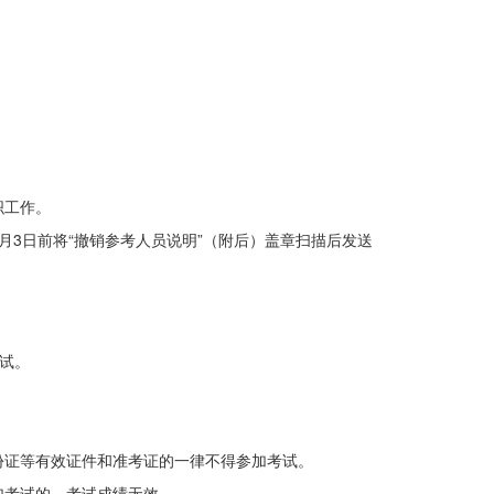
织工作。
3日前将“撤销参考人员说明”（附后）盖章扫描后发送
。
考试。
份证等有效证件和准考证的一律不得参加考试。
加考试的，考试成绩无效。