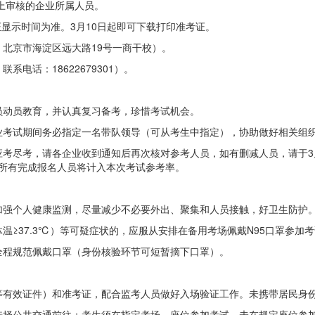
网上审核的企业所属人员。
证显示时间为准。3月10日起即可下载打印准考证。
北京市海淀区远大路19号一商干校）。
电话：18622679301）。
员动员教育，并认真复习备考，珍惜考试机会。
业考试期间务必指定一名带队领导（可从考生中指定），协助做好相关组
考尽考，请各企业收到通知后再次核对参考人员，如有删减人员，请于3月
未提交说明，所有完成报名人员将计入本次考试参考率。
加强个人健康监测，尽量减少不必要外出、聚集和人员接触，好卫生防护
≥37.3℃）等可疑症状的，应服从安排在备用考场佩戴N95口罩参加
全程规范佩戴口罩（身份核验环节可短暂摘下口罩）。
等有效证件）和准考证，配合监考人员做好入场验证工作。未携带居民身
选择公共交通前往；考生须在指定考场、座位参加考试，未在规定座位参