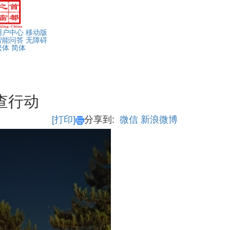
用户中心
移动版
智能问答
无障碍
繁体
简体
查行动
[打印]
分享到:
微信
新浪微博