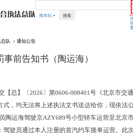
搜本站
搜索
法总队
>
通知公告
罚事前告知书（陶运海）
交【总】〔2026〕第0606-008401号《北
方式，均无法将上述执法文书送达给你，现依法
驾驶员陶运海驾驶京AZY689号小型轿车运营至北
：驾驶员通过本人注册的首汽约车接单运营。此次