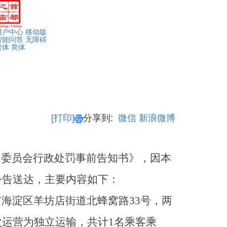
用户中心
移动版
智能问答
无障碍
繁体
简体
[打印]
分享到:
微信
新浪微博
京市交通委员会行政处罚事前告知书》，因本
公告送达，主要内容如下：
京市海淀区羊坊店街道北蜂窝路33号，两
运营为独立运输，共计1名乘客乘