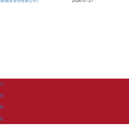
帕客物业管理有限公司）
2026-07-21
我们
明
图
议